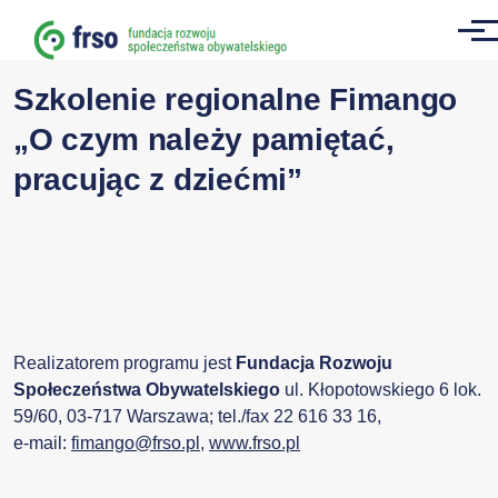
Przejdź do treści
Men
Szkolenie regionalne Fimango
„O czym należy pamiętać,
pracując z dziećmi”
Realizatorem programu jest
Fundacja Rozwoju
Społeczeństwa Obywatelskiego
ul. Kłopotowskiego 6 lok.
59/60, 03-717 Warszawa; tel./fax 22 616 33 16,
e-mail:
fimango@frso.pl
,
www.frso.pl