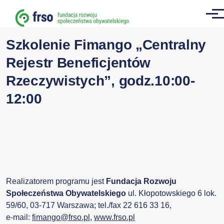
Przejdź do treści
Men
Szkolenie Fimango „Centralny
Rejestr Beneficjentów
Rzeczywistych”, godz.10:00-
12:00
Realizatorem programu jest
Fundacja Rozwoju
Społeczeństwa Obywatelskiego
ul. Kłopotowskiego 6 lok.
59/60, 03-717 Warszawa; tel./fax 22 616 33 16,
e-mail:
fimango@frso.pl
,
www.frso.pl